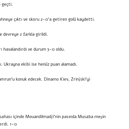
 geçti.
sahneye çıktı ve skoru 2-0’a getiren golü kaydetti.
 devreye 2 farkla girildi.
rı havalandırdı ve durum 3-0 oldu.
ı. Ukrayna ekibi ise henüz puan alamadı.
mrun’u konuk edecek. Dinamo Kiev, Zrinjski’yi
a sahası içinde Mouandilmadji’nin pasında Musaba meşin
erdi. 1-0