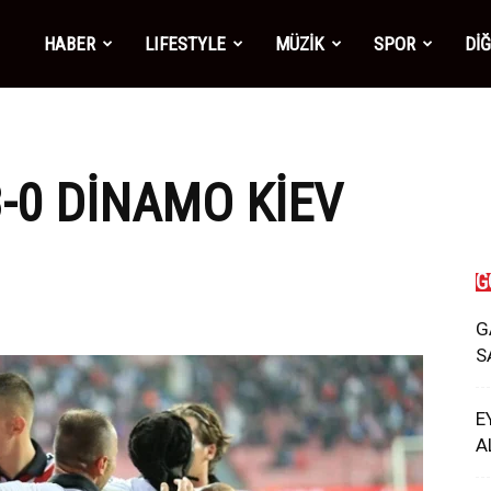
mber1
HABER
LIFESTYLE
MÜZİK
SPOR
Dİ
ws
-0 DINAMO KIEV
G
G
S
E
A