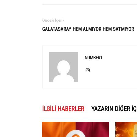
Önceki İçerik
GALATASARAY HEM ALMIYOR HEM SATMIYOR
NUMBER1
İLGILI HABERLER
YAZARIN DIĞER İÇ