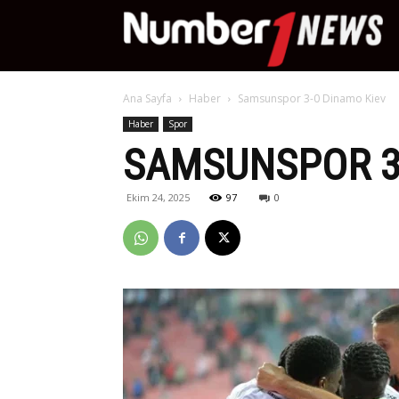
Nu
Ana Sayfa
Haber
Samsunspor 3-0 Dinamo Kiev
Ne
Haber
Spor
SAMSUNSPOR 3
Ekim 24, 2025
97
0