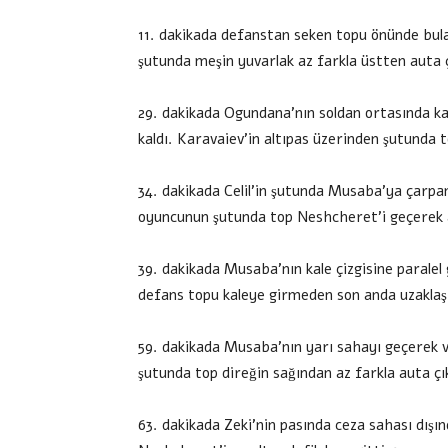
11. dakikada defanstan seken topu önünde bul
şutunda meşin yuvarlak az farkla üstten auta ç
29. dakikada Ogundana’nın soldan ortasında ka
kaldı. Karavaiev’in altıpas üzerinden şutunda t
34. dakikada Celil’in şutunda Musaba’ya çarpa
oyuncunun şutunda top Neshcheret’i geçerek a
39. dakikada Musaba’nın kale çizgisine paralel
defans topu kaleye girmeden son anda uzaklaşt
59. dakikada Musaba’nın yarı sahayı geçerek v
şutunda top direğin sağından az farkla auta çı
63. dakikada Zeki’nin pasında ceza sahası dışı