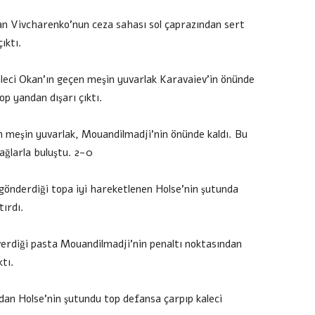
an Vivcharenko’nun ceza sahası sol çaprazından sert
ıktı.
leci Okan’ın geçen meşin yuvarlak Karavaiev’in önünde
op yandan dışarı çıktı.
n meşin yuvarlak, Mouandilmadji’nin önünde kaldı. Bu
ğlarla buluştu. 2-0
 gönderdiği topa iyi hareketlenen Holse’nin şutunda
ırdı.
erdiği pasta Mouandilmadji’nin penaltı noktasından
ktı.
ndan Holse’nin şutundu top defansa çarpıp kaleci