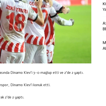
K
Y
A
B
M
A
sında Dinamo Kiev’i 3-0 mağlup etti ve 2’de 2 yaptı.
spor, Dinamo Kiev’i konuk etti.
k 2’de 2 yaptı.