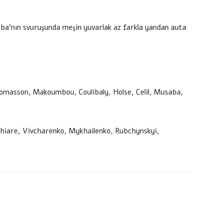
aba’nın svuruşunda meşin yuvarlak az farkla yandan auta
Tomasson, Makoumbou, Coulibaly, Holse, Celil, Musaba,
Thiare, Vivcharenko, Mykhailenko, Rubchynskyi,