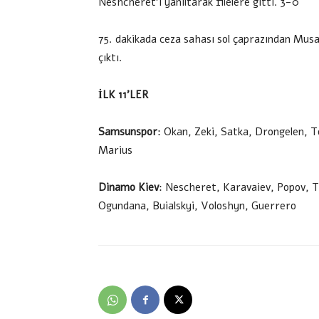
Neshcheret’i yanıltarak filelere gitti. 3-0
75. dakikada ceza sahası sol çaprazından Mus
çıktı.
İLK 11’LER
Samsunspor
: Okan, Zeki, Satka, Drongelen, 
Marius
Dinamo Kiev
: Nescheret, Karavaiev, Popov, 
Ogundana, Buialskyi, Voloshyn, Guerrero