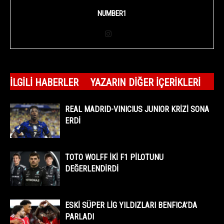
NUMBER1
İLGILI HABERLER
YAZARIN DIĞER İÇERIKLERI
REAL MADRID-VINICIUS JUNIOR KRİZİ SONA
ERDİ
TOTO WOLFF İKİ F1 PİLOTUNU
DEĞERLENDİRDİ
ESKİ SÜPER LİG YILDIZLARI BENFICA’DA
PARLADI