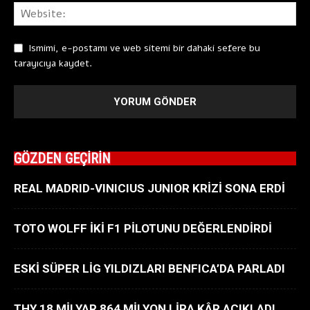
Ismimi, e-postamı ve web sitemi bir dahaki sefere bu
tarayıcıya kaydet.
GÖZDEN GEÇİRİN
REAL MADRID-VINICIUS JUNIOR KRİZİ SONA ERDİ
TOTO WOLFF İKİ F1 PİLOTUNU DEĞERLENDİRDİ
ESKİ SÜPER LİG YILDIZLARI BENFICA’DA PARLADI
THY 18 MİLYAR 864 MİLYON LİRA KÂR AÇIKLADI