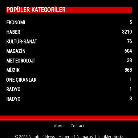
POPÜLER KATEGORİLER
5
EKONOMI
3210
HABER
76
KÜLTÜR-SANAT
604
MAGAZIN
38
METEOROLOJI
363
MÜZIK
1
ÖNE ÇIKANLAR
1
RADYO
3
RADYO
About
Contact
© 2025 Number1News – Haberin 1 Numarası | İçerikler izinsiz