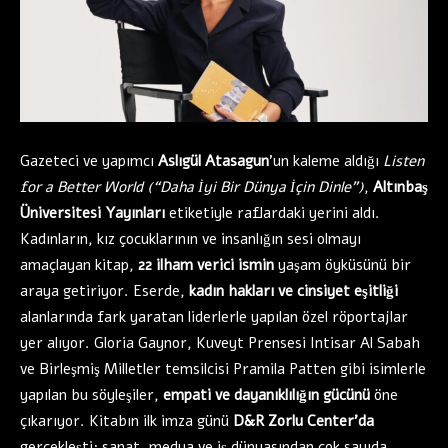
Gazeteci ve yapımcı
Aslıgül Atasagun
’un kaleme aldığı
Listen
for a Better World (“Daha İyi Bir Dünya İçin Dinle”)
,
Altınbaş
Üniversitesi Yayınları
etiketiyle raflardaki yerini aldı.
Kadınların, kız çocuklarının ve insanlığın sesi olmayı
amaçlayan kitap,
22 ilham verici ismin
yaşam öyküsünü bir
araya getiriyor. Eserde,
kadın hakları ve cinsiyet eşitliği
alanlarında fark yaratan liderlerle yapılan özel röportajlar
yer alıyor. Gloria Gaynor, Kuveyt Prensesi Intisar Al Sabah
ve Birleşmiş Milletler temsilcisi Pramila Patten gibi isimlerle
yapılan bu söyleşiler,
empati ve dayanıklılığın gücünü
öne
çıkarıyor. Kitabın ilk imza günü
D&R Zorlu Center’da
gerçekleşti; sanat, medya ve iş dünyasından çok sayıda