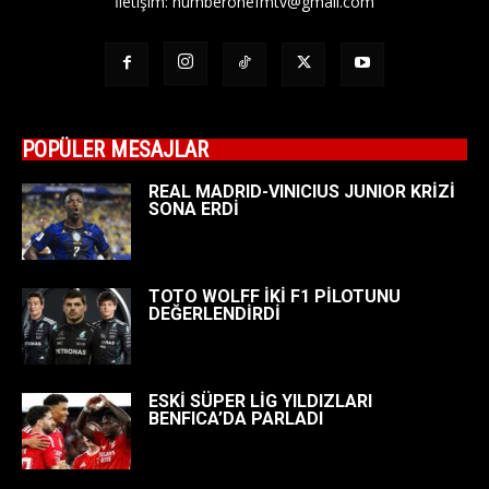
İletişim:
numberonefmtv@gmail.com
POPÜLER MESAJLAR
REAL MADRID-VINICIUS JUNIOR KRİZİ
SONA ERDİ
TOTO WOLFF İKİ F1 PİLOTUNU
DEĞERLENDİRDİ
ESKİ SÜPER LİG YILDIZLARI
BENFICA’DA PARLADI