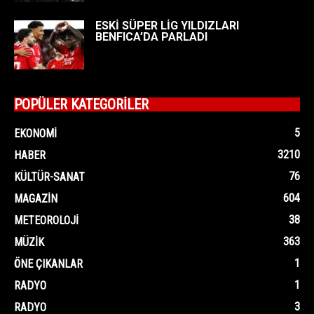
ESKİ SÜPER LİG YILDIZLARI
BENFICA’DA PARLADI
POPÜLER KATEGORİLER
5
EKONOMI
3210
HABER
76
KÜLTÜR-SANAT
604
MAGAZIN
38
METEOROLOJI
363
MÜZIK
1
ÖNE ÇIKANLAR
1
RADYO
3
RADYO