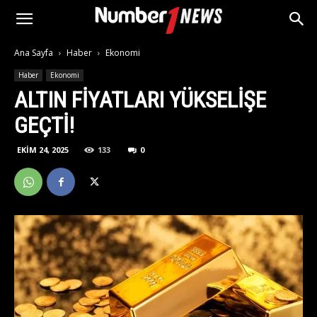
Ana Sayfa
Haber
Ekonomi
Haber
Ekonomi
ALTIN FIYATLARI YÜKSELIŞE
GEÇTI!
EKIM 24, 2025
133
0