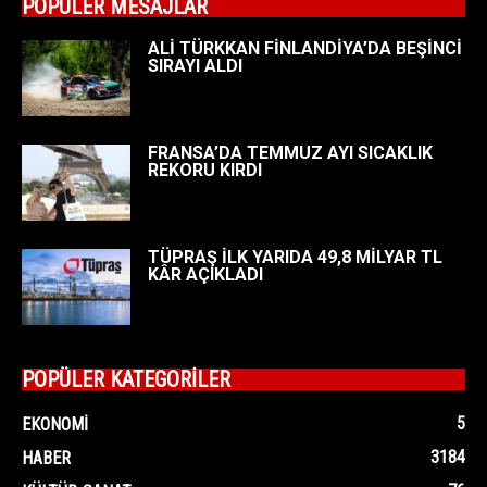
POPÜLER MESAJLAR
ALİ TÜRKKAN FİNLANDİYA’DA BEŞİNCİ
SIRAYI ALDI
FRANSA’DA TEMMUZ AYI SICAKLIK
REKORU KIRDI
TÜPRAŞ İLK YARIDA 49,8 MİLYAR TL
KÂR AÇIKLADI
POPÜLER KATEGORİLER
5
EKONOMI
3184
HABER