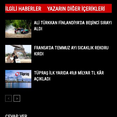
İLGILI HABERLER
YAZARIN DIĞER İÇERIKLERI
ALİ TÜRKKAN FİNLANDİYA’DA BEŞİNCİ SIRAYI
ALDI
FRANSA’DA TEMMUZ AYI SICAKLIK REKORU
KIRDI
TÜPRAŞ İLK YARIDA 49,8 MİLYAR TL KÂR
AÇIKLADI
CEVAP VER