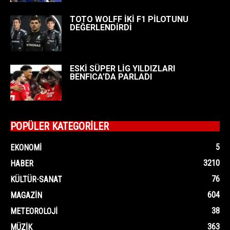
TOTO WOLFF İKİ F1 PİLOTUNU
DEĞERLENDİRDİ
ESKİ SÜPER LİG YILDIZLARI
BENFICA’DA PARLADI
POPÜLER KATEGORİLER
5
EKONOMI
3210
HABER
76
KÜLTÜR-SANAT
604
MAGAZIN
38
METEOROLOJI
363
MÜZIK