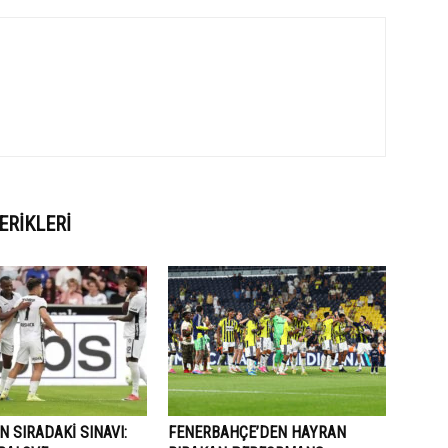
ERIKLERI
N SIRADAKİ SINAVI:
FENERBAHÇE’DEN HAYRAN