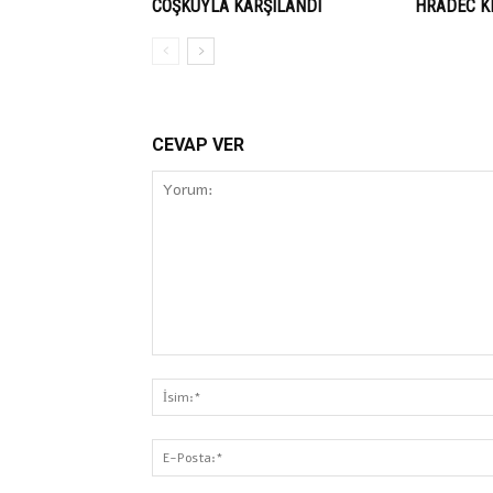
COŞKUYLA KARŞILANDI
HRADEC K
CEVAP VER