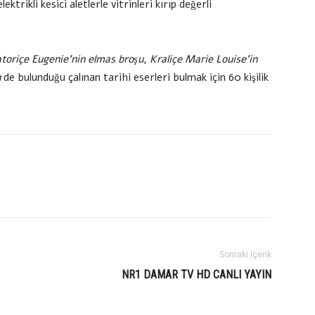
ektrikli kesici aletlerle vitrinleri kırıp değerli
toriçe Eugenie’nin elmas broşu
,
Kraliçe Marie Louise’in
n
de bulunduğu çalınan tarihi eserleri bulmak için 60 kişilik
Sonraki İçerik
NR1 DAMAR TV HD CANLI YAYIN