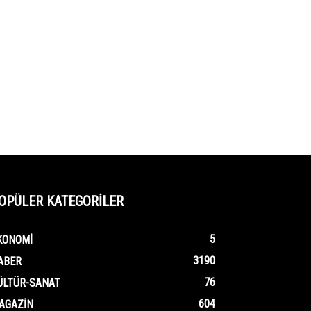
OPÜLER KATEGORİLER
5
KONOMI
3190
ABER
76
ÜLTÜR-SANAT
604
AGAZIN