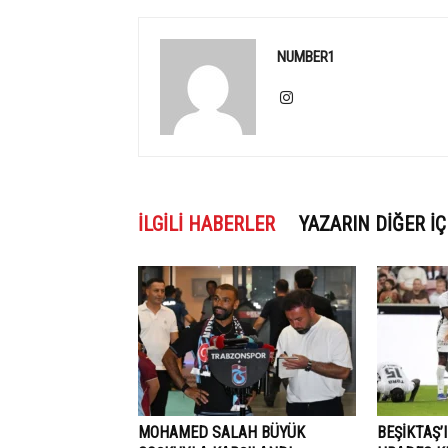
NUMBER1
İLGILI HABERLER
YAZARIN DIĞER İÇ
MOHAMED SALAH BÜYÜK
BEŞİKTAŞ’I