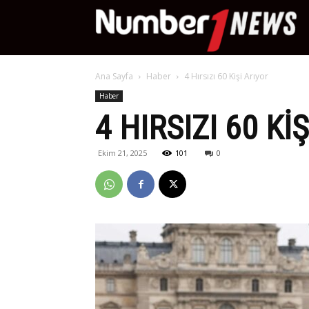
Nu
Ana Sayfa
Haber
4 Hırsızı 60 Kişi Arıyor
Ne
Haber
4 HIRSIZI 60 KI
Ekim 21, 2025
101
0