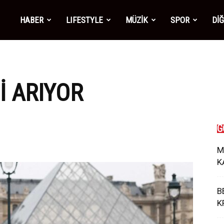
mber1
HABER
LIFESTYLE
MÜZİK
SPOR
Dİ
ws
ŞI ARIYOR
G
M
K
B
K