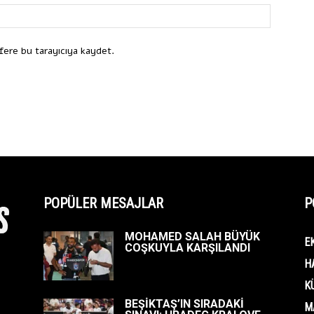
fere bu tarayıcıya kaydet.
POPÜLER MESAJLAR
P
MOHAMED SALAH BÜYÜK
E
COŞKUYLA KARŞILANDI
H
K
BEŞİKTAŞ’IN SIRADAKİ
M