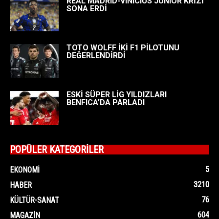
REAL MADRID-VINICIUS JUNIOR KRİZİ
SONA ERDİ
TOTO WOLFF İKİ F1 PİLOTUNU
DEĞERLENDİRDİ
ESKİ SÜPER LİG YILDIZLARI
BENFICA’DA PARLADI
POPÜLER KATEGORİLER
5
EKONOMI
3210
HABER
76
KÜLTÜR-SANAT
604
MAGAZIN