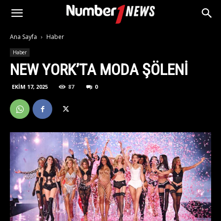
Ana Sayfa
Haber
Haber
NEW YORK’TA MODA ŞÖLENI
EKIM 17, 2025
87
0