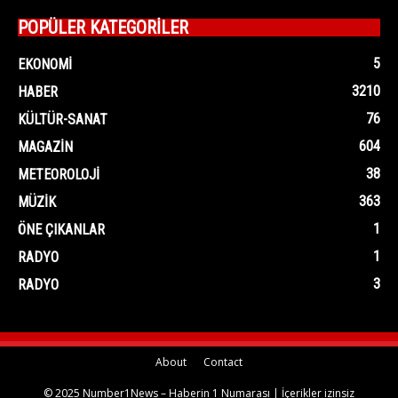
POPÜLER KATEGORİLER
5
EKONOMI
3210
HABER
76
KÜLTÜR-SANAT
604
MAGAZIN
38
METEOROLOJI
363
MÜZIK
1
ÖNE ÇIKANLAR
1
RADYO
3
RADYO
About
Contact
© 2025 Number1News – Haberin 1 Numarası | İçerikler izinsiz