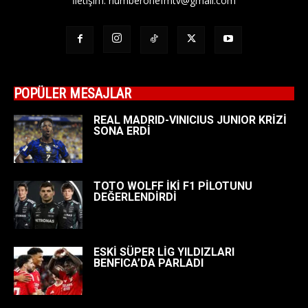
İletişim:
numberonefmtv@gmail.com
POPÜLER MESAJLAR
REAL MADRID-VINICIUS JUNIOR KRİZİ
SONA ERDİ
TOTO WOLFF İKİ F1 PİLOTUNU
DEĞERLENDİRDİ
ESKİ SÜPER LİG YILDIZLARI
BENFICA’DA PARLADI