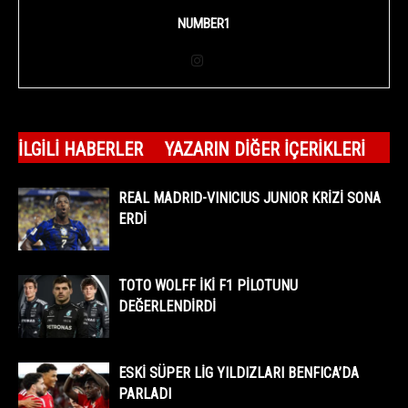
NUMBER1
İLGILI HABERLER
YAZARIN DIĞER İÇERIKLERI
REAL MADRID-VINICIUS JUNIOR KRİZİ SONA
ERDİ
TOTO WOLFF İKİ F1 PİLOTUNU
DEĞERLENDİRDİ
ESKİ SÜPER LİG YILDIZLARI BENFICA’DA
PARLADI