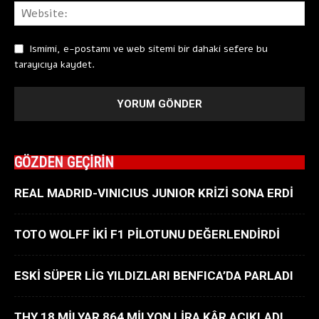
Ismimi, e-postamı ve web sitemi bir dahaki sefere bu
tarayıcıya kaydet.
GÖZDEN GEÇİRİN
REAL MADRID-VINICIUS JUNIOR KRİZİ SONA ERDİ
TOTO WOLFF İKİ F1 PİLOTUNU DEĞERLENDİRDİ
ESKİ SÜPER LİG YILDIZLARI BENFICA’DA PARLADI
THY 18 MİLYAR 864 MİLYON LİRA KÂR AÇIKLADI