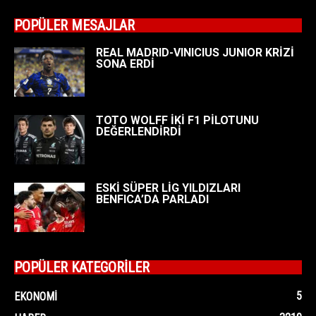
POPÜLER MESAJLAR
REAL MADRID-VINICIUS JUNIOR KRİZİ
SONA ERDİ
TOTO WOLFF İKİ F1 PİLOTUNU
DEĞERLENDİRDİ
ESKİ SÜPER LİG YILDIZLARI
BENFICA’DA PARLADI
POPÜLER KATEGORİLER
5
EKONOMI