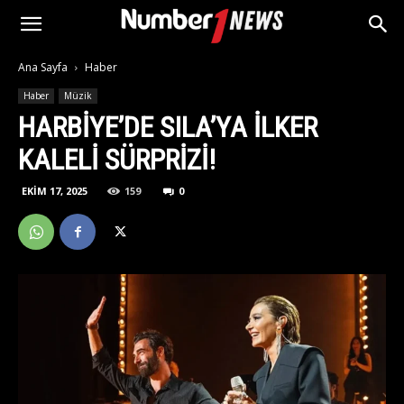
Ana Sayfa
Haber
Haber
Müzik
HARBIYE’DE SILA’YA İLKER
KALELI SÜRPRIZI!
EKIM 17, 2025
159
0