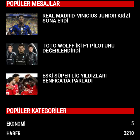
POPÜLER MESAJLAR
REAL MADRID-VINICIUS JUNIOR KRİZİ
SONA ERDİ
TOTO WOLFF İKİ F1 PİLOTUNU
DEĞERLENDİRDİ
ESKİ SÜPER LİG YILDIZLARI
BENFICA’DA PARLADI
POPÜLER KATEGORİLER
5
EKONOMI
3210
HABER