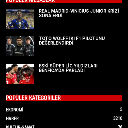
REAL MADRID-VINICIUS JUNIOR KRİZİ
SONA ERDİ
TOTO WOLFF İKİ F1 PİLOTUNU
DEĞERLENDİRDİ
ESKİ SÜPER LİG YILDIZLARI
BENFICA’DA PARLADI
POPÜLER KATEGORİLER
5
EKONOMI
3210
HABER
76
KÜLTÜR-SANAT