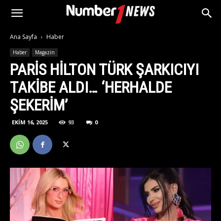
Ana Sayfa
Haber
Haber
Magazin
PARIS HILTON TÜRK ŞARKICIYI
TAKIBE ALDI… ‘HERHALDE
ŞEKERIM’
EKIM 16, 2025
93
0