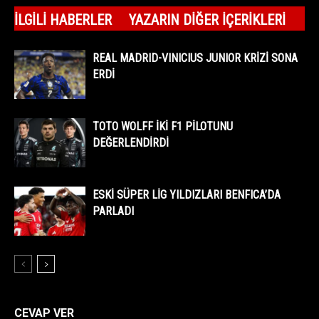
İLGILI HABERLER
YAZARIN DIĞER İÇERIKLERI
REAL MADRID-VINICIUS JUNIOR KRİZİ SONA
ERDİ
TOTO WOLFF İKİ F1 PİLOTUNU
DEĞERLENDİRDİ
ESKİ SÜPER LİG YILDIZLARI BENFICA’DA
PARLADI
CEVAP VER