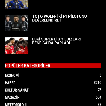
TOTO WOLFF İKİ F1 PİLOTUNU
DEĞERLENDİRDİ
ESKİ SÜPER LİG YILDIZLARI
BENFICA’DA PARLADI
POPÜLER KATEGORİLER
5
EKONOMI
3210
HABER
76
KÜLTÜR-SANAT
604
MAGAZIN
38
METEOROLOJI