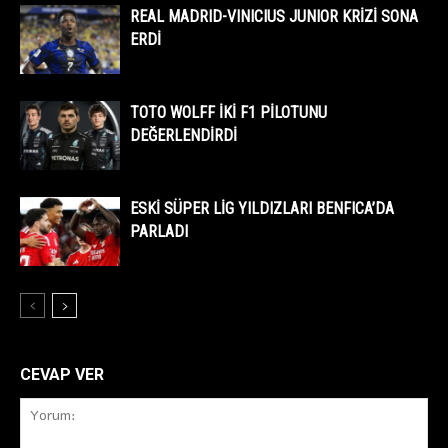
REAL MADRID-VINICIUS JUNIOR KRİZİ SONA
ERDİ
TOTO WOLFF İKİ F1 PİLOTUNU
DEĞERLENDİRDİ
ESKİ SÜPER LİG YILDIZLARI BENFICA’DA
PARLADI
CEVAP VER