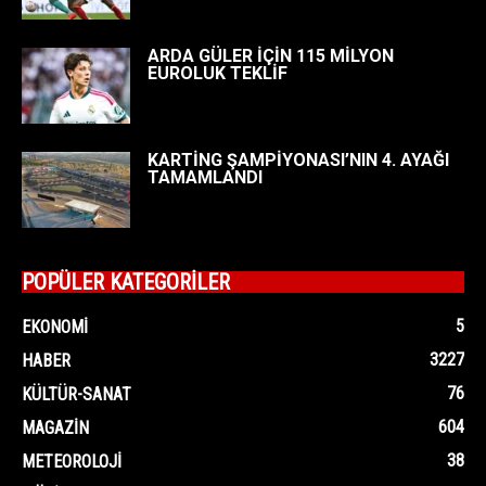
ARDA GÜLER İÇİN 115 MİLYON
EUROLUK TEKLİF
KARTİNG ŞAMPİYONASI’NIN 4. AYAĞI
TAMAMLANDI
POPÜLER KATEGORİLER
5
EKONOMI
3227
HABER
76
KÜLTÜR-SANAT
604
MAGAZIN
38
METEOROLOJI