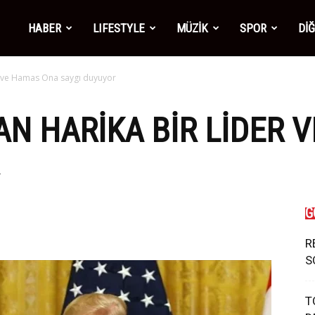
mber1
HABER
LIFESTYLE
MÜZİK
SPOR
Dİ
r ve Hamas Ona saygı duyuyor
ws
N HARIKA BIR LIDER 
G
R
S
T