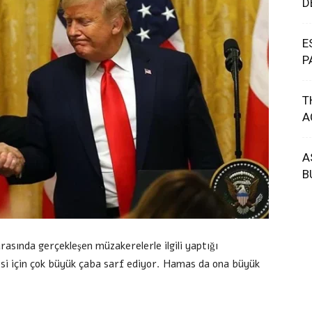
D
E
P
T
A
A
B
sında gerçekleşen müzakerelerle ilgili yaptığı
i için çok büyük çaba sarf ediyor. Hamas da ona büyük