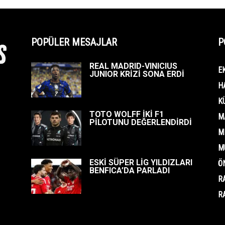
POPÜLER MESAJLAR
P
REAL MADRID-VINICIUS
E
JUNIOR KRİZİ SONA ERDİ
H
K
TOTO WOLFF İKİ F1
M
PİLOTUNU DEĞERLENDİRDİ
M
M
ESKİ SÜPER LİG YILDIZLARI
Ö
BENFICA’DA PARLADI
R
R