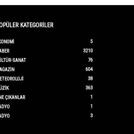
OPÜLER KATEGORİLER
5
KONOMI
3210
ABER
76
ÜLTÜR-SANAT
604
AGAZIN
38
ETEOROLOJI
363
ÜZIK
1
NE ÇIKANLAR
1
ADYO
3
ADYO