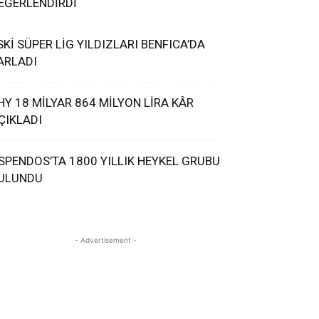
EĞERLENDİRDİ
SKİ SÜPER LİG YILDIZLARI BENFICA’DA
ARLADI
HY 18 MİLYAR 864 MİLYON LİRA KÂR
ÇIKLADI
SPENDOS’TA 1800 YILLIK HEYKEL GRUBU
ULUNDU
- Advertisement -