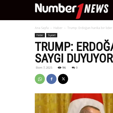
Nu
Ana Sayfa
Haber
Trump: Erdoğan harika bir lide
Ne
Haber
Siyaset
TRUMP: ERDOĞA
SAYGI DUYUYOR
Ekim 7, 2025
96
0