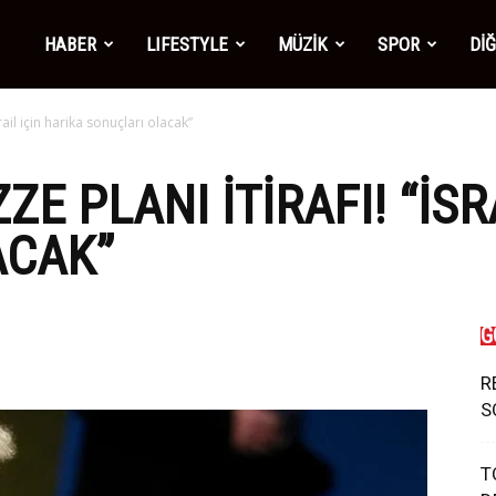
mber1
HABER
LIFESTYLE
MÜZİK
SPOR
Dİ
rail için harika sonuçları olacak”
ws
E PLANI ITIRAFI! “İSR
ACAK”
G
R
S
T