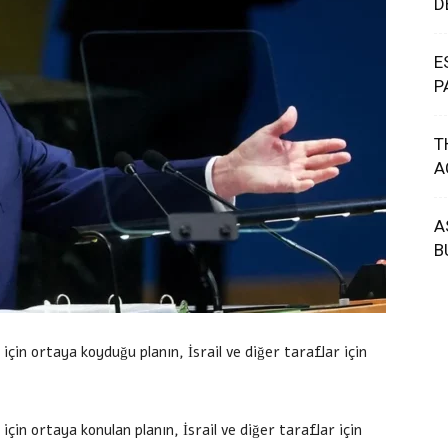
D
E
P
T
A
A
B
in ortaya koyduğu planın, İsrail ve diğer taraflar için
n ortaya konulan planın, İsrail ve diğer taraflar için