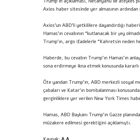
Trump’ın açıklaması, Netanyahu ile ateşkes pl
Axios haber sitesinde yer almasının ardından 
Axios’un ABD’li yetkililere dayandırdığı haberi
Hamas’ın cevabının “kutlanacak bir şey olmadı
Trump’ın, argo ifadelerle “Kahretsin neden her
Haberde, bu cevabın Trump’ın Hamas’ın anla
sona erdirmeye ikna etmek konusunda kararlı 
Öte yandan Trump’ın, ABD merkezli sosyal me
çabaları ve Katar’ın bombalanması konusunda AB
gerginliklere yer verilen New York Times haber
Hamas, ABD Başkanı Trump’ın Gazze planındaki 
müzakere edilmesi gerektiğini açıklamıştı.
Kaynak:
A.A