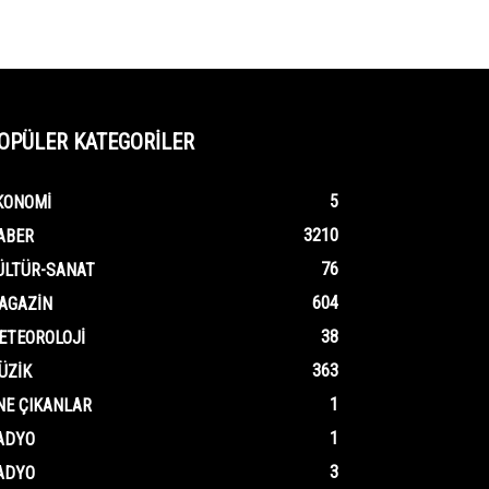
OPÜLER KATEGORİLER
5
KONOMI
3210
ABER
76
ÜLTÜR-SANAT
604
AGAZIN
38
ETEOROLOJI
363
ÜZIK
1
NE ÇIKANLAR
1
ADYO
3
ADYO