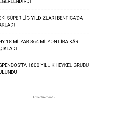
EĞERLENDİRDİ
SKİ SÜPER LİG YILDIZLARI BENFICA’DA
ARLADI
HY 18 MİLYAR 864 MİLYON LİRA KÂR
ÇIKLADI
SPENDOS’TA 1800 YILLIK HEYKEL GRUBU
ULUNDU
- Advertisement -