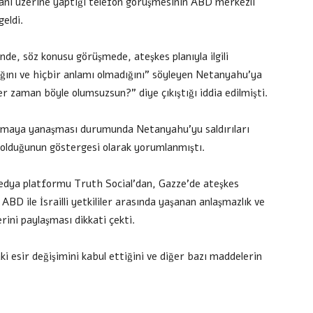
anı üzerine yaptığı telefon görüşmesinin ABD merkezli
geldi.
nde, söz konusu görüşmede, ateşkes planıyla ilgili
ğını ve hiçbir anlamı olmadığını” söyleyen Netanyahu’ya
 zaman böyle olumsuzsun?” diye çıkıştığı iddia edilmişti.
şmaya yanaşması durumunda Netanyahu’yu saldırıları
olduğunun göstergesi olarak yorumlanmıştı.
dya platformu Truth Social’dan, Gazze’de ateşkes
D ile İsrailli yetkililer arasında yaşanan anlaşmazlık ve
ini paylaşması dikkati çekti.
esir değişimini kabul ettiğini ve diğer bazı maddelerin