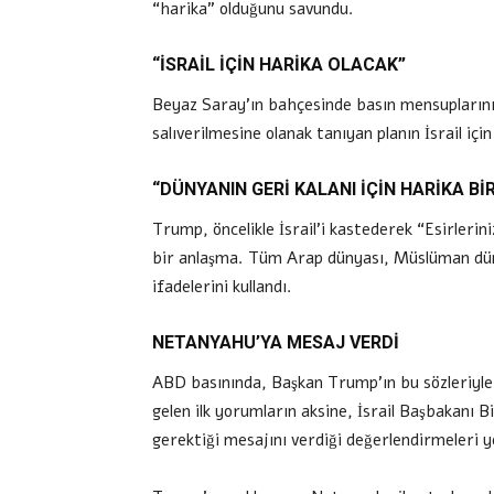
“harika” olduğunu savundu.
“İSRAİL İÇİN HARİKA OLACAK”
Beyaz Saray’ın bahçesinde basın mensuplarını
salıverilmesine olanak tanıyan planın İsrail için
“DÜNYANIN GERİ KALANI İÇİN HARİKA B
Trump, öncelikle İsrail’i kastederek “Esirlerini
bir anlaşma. Tüm Arap dünyası, Müslüman dünya
ifadelerini kullandı.
NETANYAHU’YA MESAJ VERDİ
ABD basınında, Başkan Trump’ın bu sözleriyle, 
gelen ilk yorumların aksine, İsrail Başbakan
gerektiği mesajını verdiği değerlendirmeleri ye