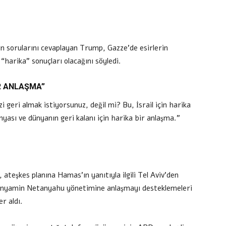
n sorularını cevaplayan Trump, Gazze’de esirlerin
 “harika” sonuçları olacağını söyledi.
İR ANLAŞMA”
zi geri almak istiyorsunuz, değil mi? Bu, İsrail için harika
sı ve dünyanın geri kalanı için harika bir anlaşma.”
ateşkes planına Hamas’ın yanıtıyla ilgili Tel Aviv’den
ı Binyamin Netanyahu yönetimine anlaşmayı desteklemeleri
r aldı.