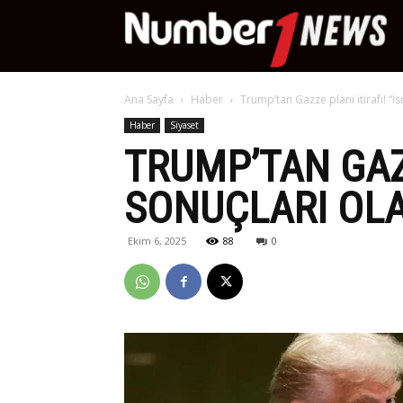
Nu
Ana Sayfa
Haber
Trump’tan Gazze planı itirafı! “İs
Ne
Haber
Siyaset
TRUMP’TAN GAZZ
SONUÇLARI OL
Ekim 6, 2025
88
0