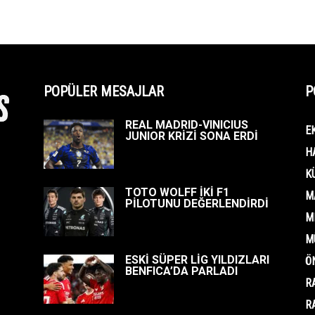
POPÜLER MESAJLAR
P
REAL MADRID-VINICIUS
E
JUNIOR KRİZİ SONA ERDİ
H
K
TOTO WOLFF İKİ F1
M
PİLOTUNU DEĞERLENDİRDİ
M
M
ESKİ SÜPER LİG YILDIZLARI
Ö
BENFICA’DA PARLADI
R
R