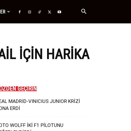
ĞER
AIL IÇIN HARIKA
ÖZDEN GEÇİRİN
EAL MADRID-VINICIUS JUNIOR KRİZİ
ONA ERDİ
OTO WOLFF İKİ F1 PİLOTUNU