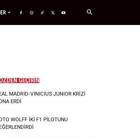
ĞER
ÖZDEN GEÇİRİN
EAL MADRID-VINICIUS JUNIOR KRİZİ
ONA ERDİ
OTO WOLFF İKİ F1 PİLOTUNU
EĞERLENDİRDİ