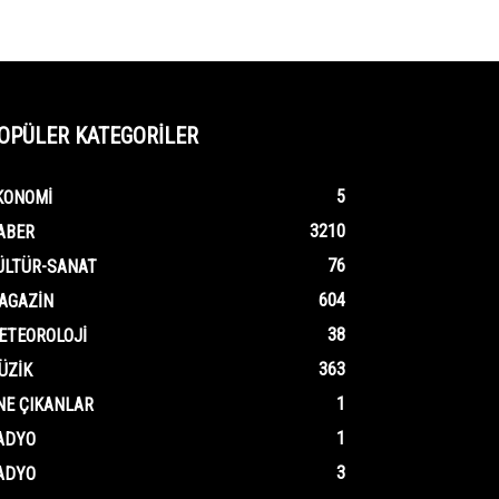
OPÜLER KATEGORİLER
5
KONOMI
3210
ABER
76
ÜLTÜR-SANAT
604
AGAZIN
38
ETEOROLOJI
363
ÜZIK
1
NE ÇIKANLAR
1
ADYO
3
ADYO