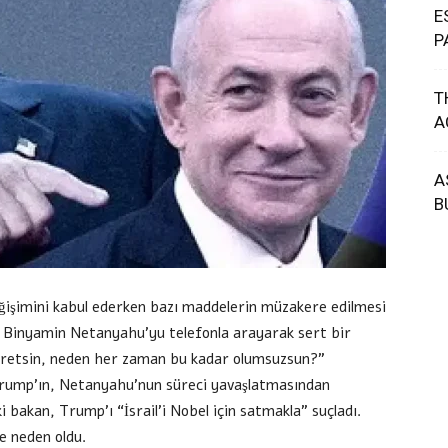
E
P
T
A
A
B
işimini kabul ederken bazı maddelerin müzakere edilmesi
nı Binyamin Netanyahu’yu telefonla arayarak sert bir
Kahretsin, neden her zaman bu kadar olumsuzsun?”
e Trump’ın, Netanyahu’nun süreci yavaşlatmasından
iki bakan, Trump’ı “İsrail’i Nobel için satmakla” suçladı.
ğe neden oldu.