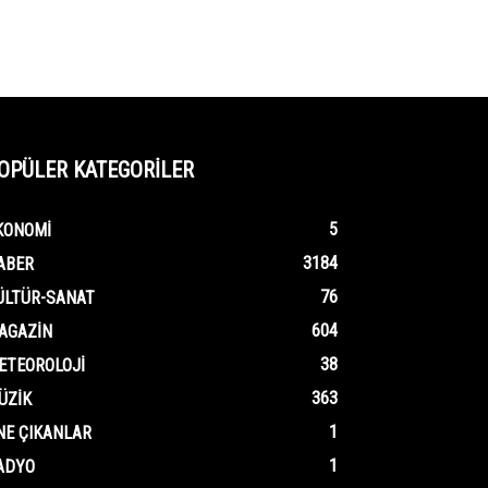
OPÜLER KATEGORİLER
5
KONOMI
3184
ABER
76
ÜLTÜR-SANAT
604
AGAZIN
38
ETEOROLOJI
363
ÜZIK
1
NE ÇIKANLAR
1
ADYO