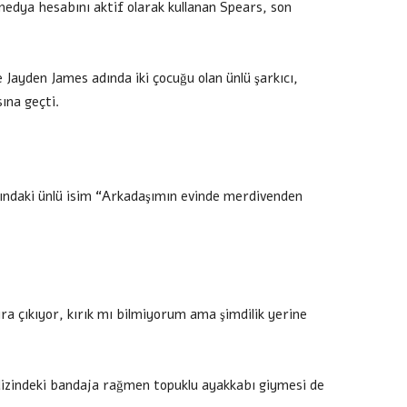
medya hesabını aktif olarak kullanan Spears, son
e Jayden James adında iki çocuğu olan ünlü şarkıcı,
sına geçti.
şındaki ünlü isim “Arkadaşımın evinde merdivenden
a çıkıyor, kırık mı bilmiyorum ama şimdilik yerine
 dizindeki bandaja rağmen topuklu ayakkabı giymesi de