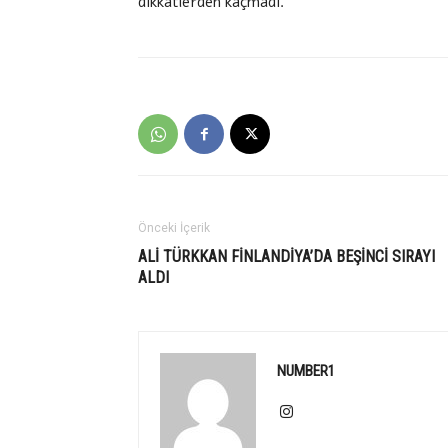
dikkatlerden kaçmadı.
Önceki İçerik
ALİ TÜRKKAN FİNLANDİYA’DA BEŞİNCİ SIRAYI
ALDI
NUMBER1