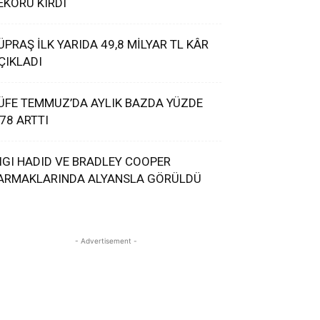
EKORU KIRDI
ÜPRAŞ İLK YARIDA 49,8 MİLYAR TL KÂR
ÇIKLADI
ÜFE TEMMUZ’DA AYLIK BAZDA YÜZDE
,78 ARTTI
IGI HADID VE BRADLEY COOPER
ARMAKLARINDA ALYANSLA GÖRÜLDÜ
- Advertisement -