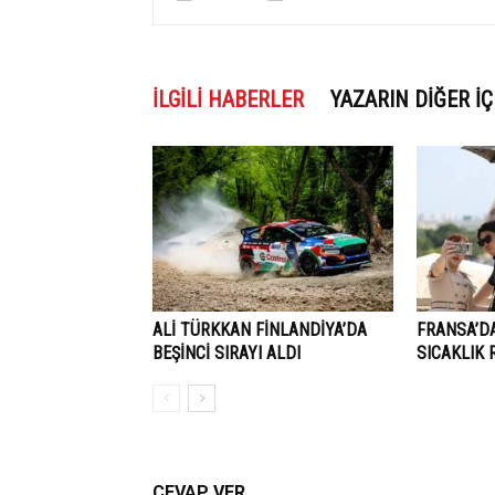
İLGILI HABERLER
YAZARIN DIĞER İÇ
ALİ TÜRKKAN FİNLANDİYA’DA
FRANSA’D
BEŞİNCİ SIRAYI ALDI
SICAKLIK 
CEVAP VER