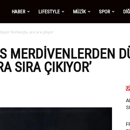
mber1
HABER
LIFESTYLE
MÜZİK
SPOR
Dİ
ştü! ‘Korkunçtu, ara sıra çıkıyor’
ws
RS MERDIVENLERDEN D
A SIRA ÇIKIYOR’
G
A
S
F