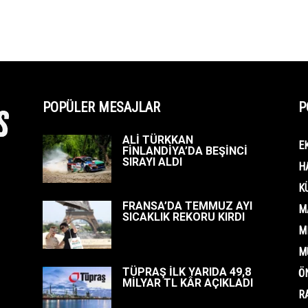
POPÜLER MESAJLAR
P
ALİ TÜRKKAN
E
FİNLANDİYA’DA BEŞİNCİ
SIRAYI ALDI
H
K
FRANSA’DA TEMMUZ AYI
M
SICAKLIK REKORU KIRDI
M
M
TÜPRAŞ İLK YARIDA 49,8
Ö
MİLYAR TL KÂR AÇIKLADI
R