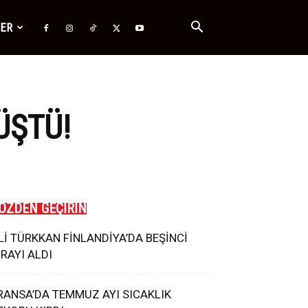
ĞER
ÜŞTÜ!
ÖZDEN GEÇİRİN
Lİ TÜRKKAN FİNLANDİYA’DA BEŞİNCİ
IRAYI ALDI
RANSA’DA TEMMUZ AYI SICAKLIK