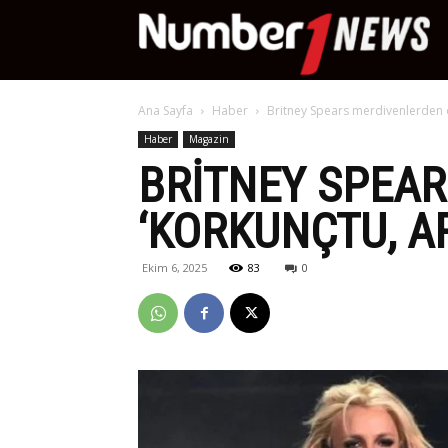
Nu
Ana Sayfa
Haber
Britney Spears merdivenlerden dü
Ne
Haber
Magazin
BRITNEY SPEA
‘KORKUNÇTU, AR
Ekim 6, 2025
83
0