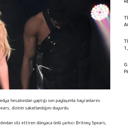
R
T
A
T
1
G
P
edya hesabından yaptığı son paylaşımla hayranlarını
ars, dizinin sakatlandığını duyurdu.
 adından söz ettiren dünyaca ünlü şarkıcı Britney Spears,