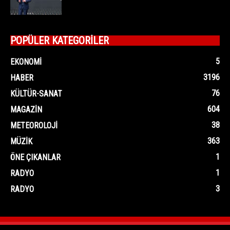
POPÜLER KATEGORİLER
5
EKONOMI
3196
HABER
76
KÜLTÜR-SANAT
604
MAGAZIN
38
METEOROLOJI
363
MÜZIK
1
ÖNE ÇIKANLAR
1
RADYO
3
RADYO