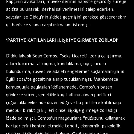
Rapçinin avukatları, müvekkillerinin hapiste geçirdiği süreye
atıfta bulunarak, derhal salıverilmesini talep ederken,
savcılar ise Diddy’nin şiddet geçmişini gerekçe göstererek 11
yıl hapis cezasına çarptırılmasını istemişti.
‘PARTİYE KATILANLARI İLİŞKİYE GİRMEYE ZORLADI’
Diddy lakaplı Sean Combs, “seks ticareti, zorla çalıştırma,
adam kaçırma, alıkoyma, kundaklama, uyuşturucu
bulundurma, rüşvet ve adaleti engelleme” suçlamalarıyla 16
Eylül 2024’te gözaltına alınıp tutuklanmıştı. Mahkemece
kamuoyuyla paylaşılan iddianamede, Combs’un bazen
günlerce süren, genellikle kayıt altına alınan partileri
çoğunlukla evlerinde düzenlediği ve bu partilere katılmaya
mecbur bıraktığı kişileri cinsel ilişkiye girmeye zorladığı
ifade edilmişti. Combs’un mağdurlara “nüfuzunu kullanarak
kariyerlerini kontrol etmekle tehdit, ekonomik, psikolojik,
sözlü ve fiziksel şiddette bulunma” gibi yöntemlere