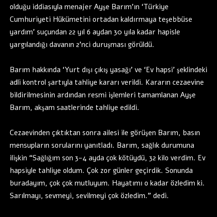
olduğu iddiasıyla menajer Ayşe Barım’ın ‘Türkiye
Cumhuriyeti Hükümetini ortadan kaldırmaya teşebbüse
yardım’ suçundan 22 yıl 6 aydan 30 yıla kadar hapisle
yargılandığı davanın 2’nci duruşması görüldü.
Barım hakkında ‘Yurt dışı çıkış yasağı’ ve ‘Ev hapsi’ şeklindeki
adli kontrol şartıyla tahliye kararı verildi. Kararın cezaevine
bildirilmesinin ardından resmi işlemleri tamamlanan Ayşe
Barım, akşam saatlerinde tahliye edildi.
Cezaevinden çıktıktan sonra ailesi ile görüşen Barım, basın
mensupların sorularını yanıtladı. Barım, sağlık durumuna
ilişkin “Sağlığım son 3-4 ayda çok kötüydü, 32 kilo verdim. Ev
hapsiyle tahliye oldum. Çok zor günler geçirdik. Sonunda
buradayım, çok çok mutluyum. Hayatımı o kadar özledim ki.
Sarılmayı, sevmeyi, sevilmeyi çok özledim.” dedi.