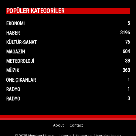
POPÜLER KATEGORİLER
5
EKONOMI
3196
HABER
76
KÜLTÜR-SANAT
604
MAGAZIN
38
METEOROLOJI
363
MÜZIK
1
ÖNE ÇIKANLAR
1
RADYO
3
RADYO
About
Contact
© 2025 Number1News – Haberin 1 Numarası | İçerikler izinsiz