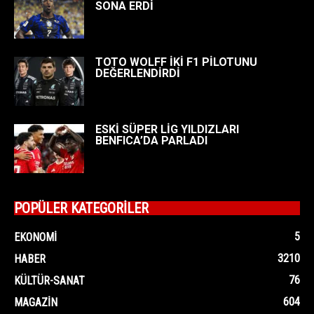
SONA ERDİ
TOTO WOLFF İKİ F1 PİLOTUNU
DEĞERLENDİRDİ
ESKİ SÜPER LİG YILDIZLARI
BENFICA’DA PARLADI
POPÜLER KATEGORİLER
5
EKONOMI
3210
HABER
76
KÜLTÜR-SANAT
604
MAGAZIN