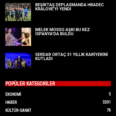
BEŞİKTAŞ DEPLASMANDA HRADEC
KRALOVE’Yİ YENDİ
MELEK MOSSO AŞKI BU KEZ
İSPANYA’DA BULDU
SERDAR ORTAÇ 31 YILLIK KARİYERİNİ
KUTLADI
POPÜLER KATEGORİLER
5
EKONOMI
3201
HABER
76
KÜLTÜR-SANAT