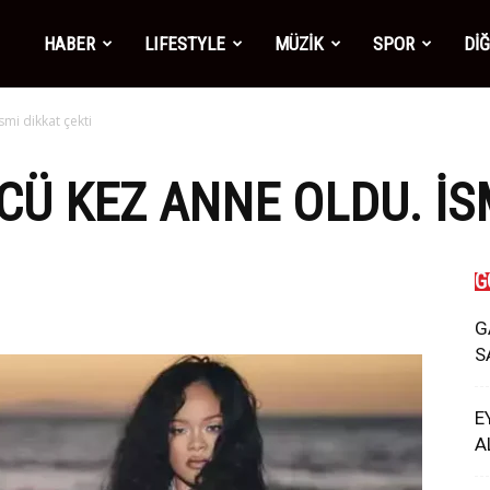
mber1
HABER
LIFESTYLE
MÜZİK
SPOR
Dİ
mi dikkat çekti
ws
Ü KEZ ANNE OLDU. İSM
G
G
S
E
A