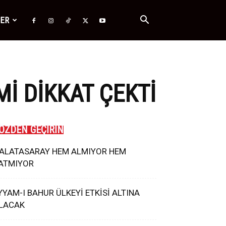
ĞER
I DIKKAT ÇEKTI
ÖZDEN GEÇİRİN
ALATASARAY HEM ALMIYOR HEM
ATMIYOR
YYAM-I BAHUR ÜLKEYİ ETKİSİ ALTINA
LACAK