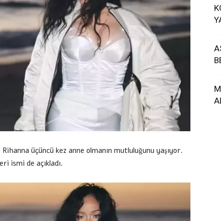
K
Y
A
B
M
A
n Rihanna üçüncü kez anne olmanın mutluluğunu yaşıyor.
ri ismi de açıkladı.