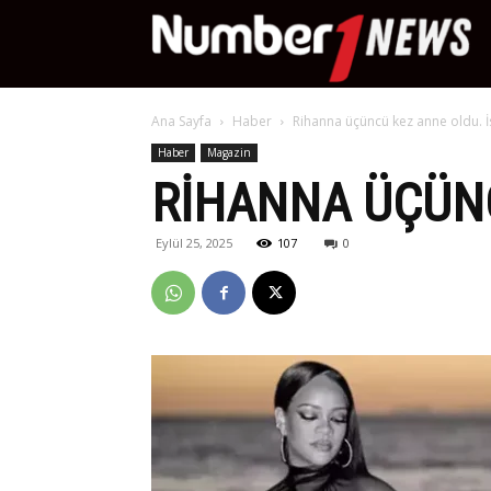
Nu
Ana Sayfa
Haber
Rihanna üçüncü kez anne oldu. İs
Ne
Haber
Magazin
RIHANNA ÜÇÜNC
Eylül 25, 2025
107
0