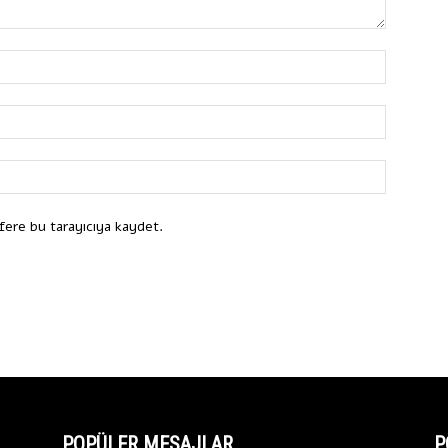
fere bu tarayıcıya kaydet.
POPÜLER MESAJLAR
P