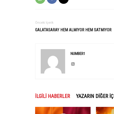
Önceki İçerik
GALATASARAY HEM ALMIYOR HEM SATMIYOR
NUMBER1
İLGILI HABERLER
YAZARIN DIĞER İÇ