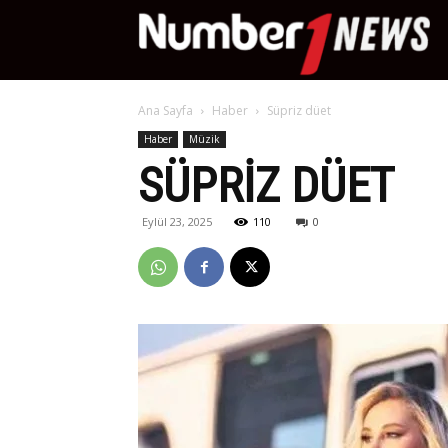
Nu
Ana Sayfa
Haber
Süpriz düet
Ne
Haber
Müzik
SÜPRIZ DÜET
Eylül 23, 2025
110
0