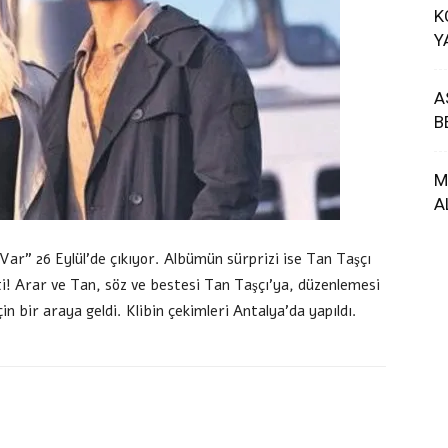
K
Y
A
B
M
A
r” 26 Eylül’de çıkıyor. Albümün sürprizi ise Tan Taşçı
eti! Arar ve Tan, söz ve bestesi Tan Taşçı’ya, düzenlemesi
in bir araya geldi. Klibin çekimleri Antalya’da yapıldı.