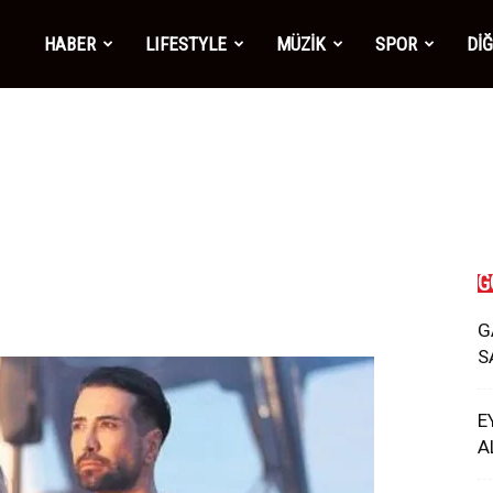
mber1
HABER
LIFESTYLE
MÜZİK
SPOR
Dİ
ws
G
G
S
E
A