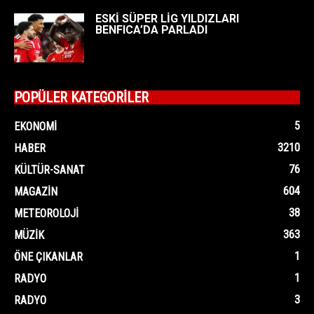
ESKİ SÜPER LİG YILDIZLARI
BENFICA’DA PARLADI
POPÜLER KATEGORİLER
5
EKONOMI
3210
HABER
76
KÜLTÜR-SANAT
604
MAGAZIN
38
METEOROLOJI
363
MÜZIK
1
ÖNE ÇIKANLAR
1
RADYO
3
RADYO