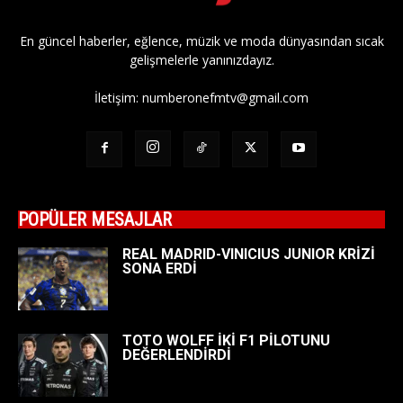
En güncel haberler, eğlence, müzik ve moda dünyasından sıcak
gelişmelerle yanınızdayız.
İletişim:
numberonefmtv@gmail.com
POPÜLER MESAJLAR
REAL MADRID-VINICIUS JUNIOR KRİZİ
SONA ERDİ
TOTO WOLFF İKİ F1 PİLOTUNU
DEĞERLENDİRDİ