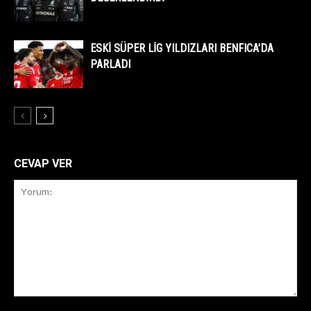
ESKİ SÜPER LİG YILDIZLARI BENFICA’DA
PARLADI
CEVAP VER