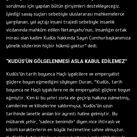
sorulması için yapılan bütün girişimleri destekleyeceğiz.
İşlediği savaş suçları sebebiyle uluslararası mahkemelerce
yargılanan, yol açtığı insani trajedi sebebiyle insanlık
vicdanında mahkûm edilen Netanyahu’nun, insanlığın ortak
mirası olan kadim Kudüs hakkında Sayın Cumhurbaşkanımıza
yönelik sözlerinin hiçbir hükmü yoktur” dedi.
“KUDÜS’ÜN GÖLGELENMESİ ASLA KABUL EDİLEMEZ”
Kudüs’ün tarih boyunca Haçlı işgalcilere ve emperyalist
güçlere boyun eğmediğini söyleyen Duran, “Kudüs, tarih
boyunca ne Haçlı işgalcilere ne de emperyalist güçlere boyun
eğmiştir. Kim ki bu şehri zorla ele geçirip halkına zulmetmiş,
camilerine ve kiliselerine saldırmışsa, Kudüs’ün uzun
tarihinde lanetle anılan bir ayrıntı haline gelmiştir. Bu
mübarek şehir, ‘sadece benimdir’ diyen nice ihtiraslı ve
kibirli karakterlerin en büyük hezimetine sahne olmuştur.