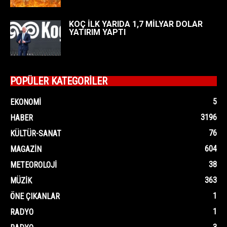
KOÇ İLK YARIDA 1,7 MİLYAR DOLAR
YATIRIM YAPTI
POPÜLER KATEGORİLER
5
EKONOMI
3196
HABER
76
KÜLTÜR-SANAT
604
MAGAZIN
38
METEOROLOJI
363
MÜZIK
1
ÖNE ÇIKANLAR
1
RADYO