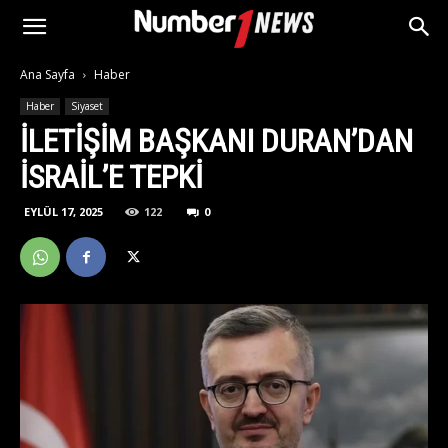
Ana Sayfa
Haber
Haber
Siyaset
İLETIŞIM BAŞKANI DURAN’DAN
İSRAIL’E TEPKI
EYLÜL 17, 2025
122
0