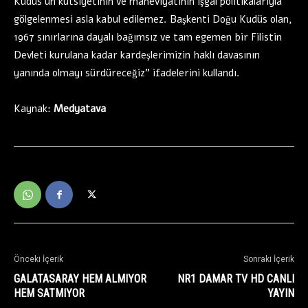
Kudüs’ün kutsiyetinin ve maneviyatının işgal politikalarıyla
gölgelenmesi asla kabul edilemez. Başkenti Doğu Kudüs olan,
1967 sınırlarına dayalı bağımsız ve tam egemen bir Filistin
Devleti kurulana kadar kardeşlerimizin haklı davasının
yanında olmayı sürdüreceğiz” ifadelerini kullandı.
Kaynak:
Medyatava
Önceki İçerik
Sonraki İçerik
GALATASARAY HEM ALMIYOR
NR1 DAMAR TV HD CANLI
HEM SATMIYOR
YAYIN