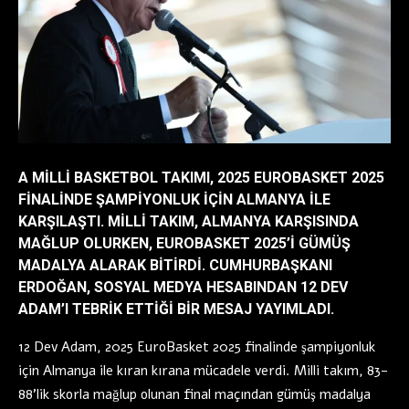
A MILLI BASKETBOL TAKIMI, 2025 EUROBASKET 2025
FINALINDE ŞAMPIYONLUK IÇIN ALMANYA ILE
KARŞILAŞTI. MILLI TAKIM, ALMANYA KARŞISINDA
MAĞLUP OLURKEN, EUROBASKET 2025’I GÜMÜŞ
MADALYA ALARAK BITIRDI. CUMHURBAŞKANI
ERDOĞAN, SOSYAL MEDYA HESABINDAN 12 DEV
ADAM’I TEBRIK ETTIĞI BIR MESAJ YAYIMLADI.
12 Dev Adam, 2025 EuroBasket 2025 finalinde şampiyonluk
için Almanya ile kıran kırana mücadele verdi. Milli takım, 83-
88’lik skorla mağlup olunan final maçından gümüş madalya