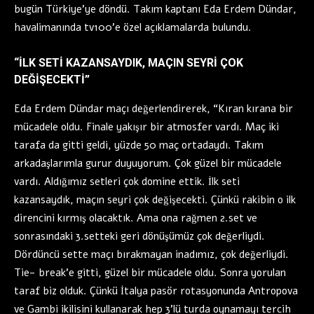
bugün Türkiye’ye döndü. Takım kaptanı Eda Erdem Dündar,
havalimanında tv100’e özel açıklamalarda bulundu.
“İLK SETİ KAZANSAYDIK, MAÇIN SEYRİ ÇOK
DEĞİŞECEKTİ”
Eda Erdem Dündar maçı değerlendirerek, “Kıran kırana bir
mücadele oldu. Finale yakışır bir atmosfer vardı. Maç iki
tarafa da gitti geldi, yüzde 50 maç ortadaydı. Takım
arkadaşlarımla gurur duyuyorum. Çok güzel bir mücadele
vardı. Aldığımız setleri çok domine ettik. İlk seti
kazansaydık, maçın seyri çok değişecekti. Çünkü rakibin o ilk
direncini kırmış olacaktık. Ama ona rağmen 2.set ve
sonrasındaki 3.setteki geri dönüşümüz çok değerliydi.
Dördüncü sette maçı bırakmayan inadımız, çok değerliydi.
Tie- break’e gitti, güzel bir mücadele oldu. Sonra yorulan
taraf biz olduk. Çünkü İtalya pasör rotasyonunda Antropova
ve Gambi ikilisini kullanarak hep 3’lü turda oynamayı tercih