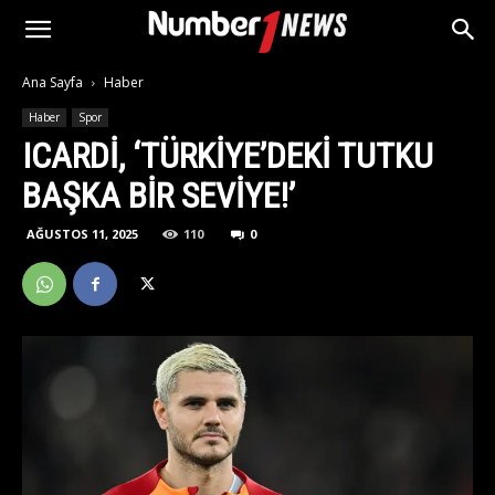
Ana Sayfa
Haber
Haber
Spor
ICARDI, ‘TÜRKIYE’DEKI TUTKU
BAŞKA BIR SEVIYE!’
AĞUSTOS 11, 2025
110
0