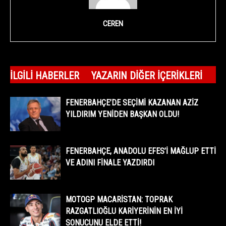
CEREN
İLGILI HABERLER
YAZARIN DIĞER İÇERIKLERI
FENERBAHÇE’DE SEÇIMI KAZANAN AZIZ
YILDIRIM YENIDEN BAŞKAN OLDU!
FENERBAHÇE, ANADOLU EFES’I MAĞLUP ETTI
VE ADINI FINALE YAZDIRDI
MOTOGP MACARISTAN: TOPRAK
RAZGATLIOĞLU KARIYERININ EN IYI
SONUCUNU ELDE ETTI!