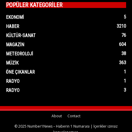
POPÜLER KATEGORİLER
5
EKONOMI
3210
HABER
76
KÜLTÜR-SANAT
604
MAGAZIN
38
METEOROLOJI
363
MÜZIK
1
ÖNE ÇIKANLAR
1
RADYO
3
RADYO
About
Contact
© 2025 Number1News – Haberin 1 Numarası | İçerikler izinsiz