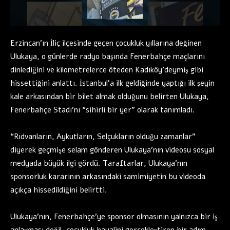
Erzincan’ın İliç ilçesinde geçen çocukluk yıllarına değinen
Ulukaya, o günlerde radyo başında Fenerbahçe maçlarını
dinlediğini ve kilometrelerce öteden Kadıköy’deymiş gibi
hissettiğini anlattı. İstanbul’a ilk geldiğinde yaptığı ilk şeyin
kale arkasından bir bilet almak olduğunu belirten Ulukaya,
Fenerbahçe Stadı’nı “sihirli bir yer” olarak tanımladı.
“Rıdvanların, Aykutların, Selçukların olduğu zamanlar”
diyerek geçmişe selam gönderen Ulukaya’nın videosu sosyal
medyada büyük ilgi gördü. Taraftarlar, Ulukaya’nın
sponsorluk kararının arkasındaki samimiyetin bu videoda
açıkça hissedildiğini belirtti.
Ulukaya’nın, Fenerbahçe’ye sponsor olmasının yalnızca bir iş
anlaşması değil, çocukluk hayalini gerçekleştiren bir adım