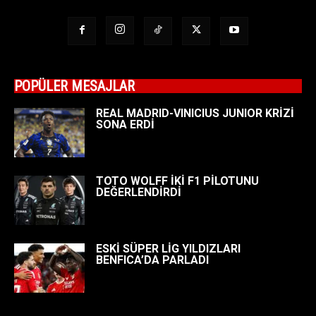
POPÜLER MESAJLAR
REAL MADRID-VINICIUS JUNIOR KRİZİ
SONA ERDİ
TOTO WOLFF İKİ F1 PİLOTUNU
DEĞERLENDİRDİ
ESKİ SÜPER LİG YILDIZLARI
BENFICA’DA PARLADI