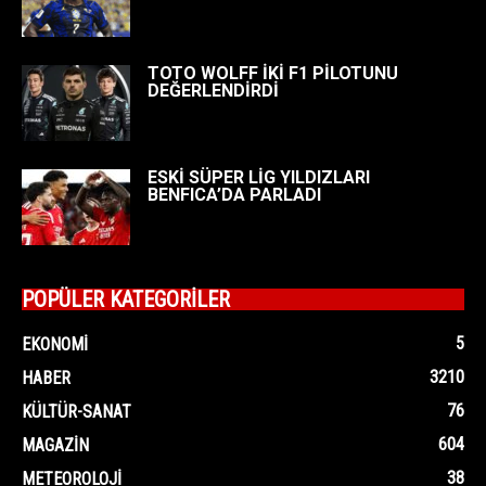
TOTO WOLFF İKİ F1 PİLOTUNU
DEĞERLENDİRDİ
ESKİ SÜPER LİG YILDIZLARI
BENFICA’DA PARLADI
POPÜLER KATEGORİLER
5
EKONOMI
3210
HABER
76
KÜLTÜR-SANAT
604
MAGAZIN
38
METEOROLOJI