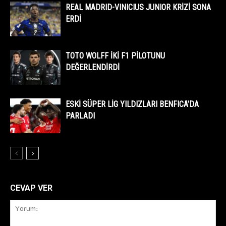
REAL MADRID-VINICIUS JUNIOR KRİZİ SONA
ERDİ
TOTO WOLFF İKİ F1 PİLOTUNU
DEĞERLENDİRDİ
ESKİ SÜPER LİG YILDIZLARI BENFICA’DA
PARLADI
CEVAP VER