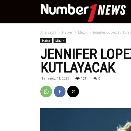
Nu
Ana Sayfa
Haber
Müzik
Jennıfer Lopez Türkiy
Ne
Haber
Müzik
JENNIFER LOPE
KUTLAYACAK
Temmuz 11, 2025
139
0