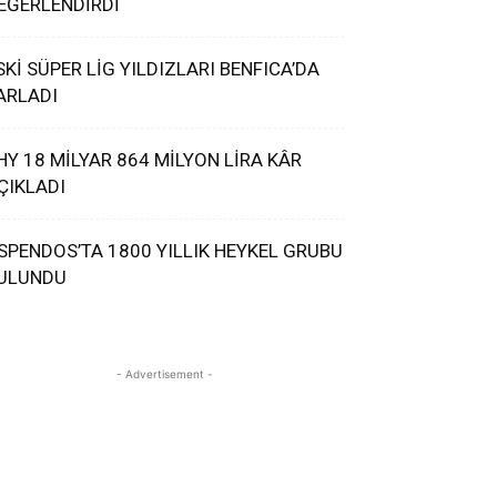
EĞERLENDİRDİ
SKİ SÜPER LİG YILDIZLARI BENFICA’DA
ARLADI
HY 18 MİLYAR 864 MİLYON LİRA KÂR
ÇIKLADI
SPENDOS’TA 1800 YILLIK HEYKEL GRUBU
ULUNDU
- Advertisement -