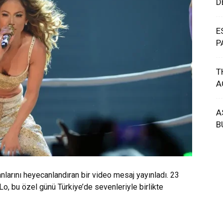
D
E
P
T
A
A
B
nlarını heyecanlandıran bir video mesaj yayınladı. 23
 bu özel günü Türkiye’de sevenleriyle birlikte