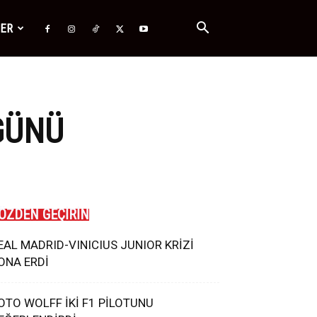
ĞER
GÜNÜ
ÖZDEN GEÇİRİN
EAL MADRID-VINICIUS JUNIOR KRİZİ
ONA ERDİ
OTO WOLFF İKİ F1 PİLOTUNU