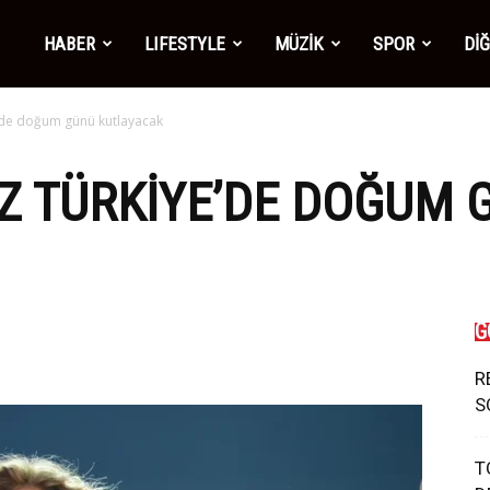
mber1
HABER
LIFESTYLE
MÜZİK
SPOR
Dİ
e’de doğum günü kutlayacak
ws
Z TÜRKIYE’DE DOĞUM 
G
R
S
T