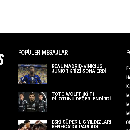
POPÜLER MESAJLAR
P
REAL MADRID-VINICIUS
E
JUNIOR KRİZİ SONA ERDİ
H
K
TOTO WOLFF İKİ F1
M
PİLOTUNU DEĞERLENDİRDİ
M
M
ESKİ SÜPER LİG YILDIZLARI
Ö
BENFICA’DA PARLADI