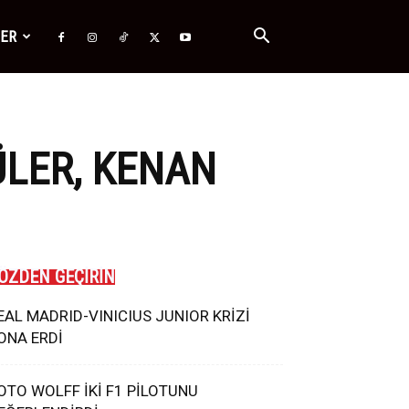
ĞER
ÜLER, KENAN
ÖZDEN GEÇİRİN
EAL MADRID-VINICIUS JUNIOR KRİZİ
ONA ERDİ
OTO WOLFF İKİ F1 PİLOTUNU