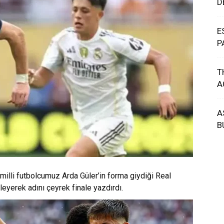
D
E
P
T
A
A
B
illi futbolcumuz Arda Güler’in forma giydiği Real
leyerek adını çeyrek finale yazdırdı.