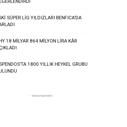
EĞERLENDİRDİ
SKİ SÜPER LİG YILDIZLARI BENFICA’DA
ARLADI
HY 18 MİLYAR 864 MİLYON LİRA KÂR
ÇIKLADI
SPENDOS’TA 1800 YILLIK HEYKEL GRUBU
ULUNDU
- Advertisement -