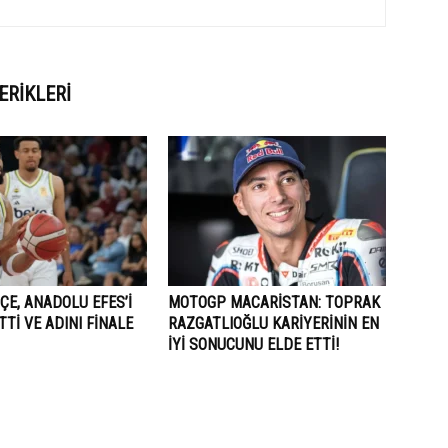
ERIKLERI
E, ANADOLU EFES’I
MOTOGP MACARISTAN: TOPRAK
TI VE ADINI FINALE
RAZGATLIOĞLU KARIYERININ EN
IYI SONUCUNU ELDE ETTI!