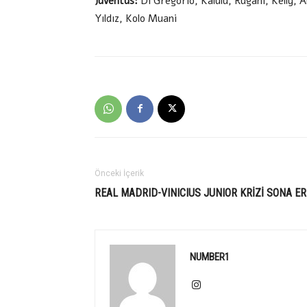
Juventus:
Di Gregorio, Kalulu, Rugani, Kelly,
Yıldız, Kolo Muani
Önceki İçerik
REAL MADRID-VINICIUS JUNIOR KRİZİ SONA ER
NUMBER1