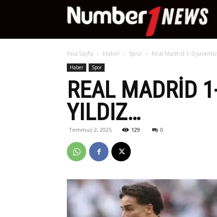
Nu
Ana Sayfa
Haber
Spor
Real Madrid 1-0 Juventu
Ne
Haber
Spor
REAL MADRID 1
YILDIZ…
Temmuz 2, 2025
129
0