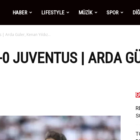
mber1
HABER
LIFESTYLE
MÜZİK
SPOR
Dİ
s | Arda Güler, Kenan Yıldız…
ws
-0 JUVENTUS | ARDA G
G
R
S
T