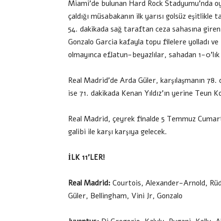
Miami’de bulunan Hard Rock Stadyumu’nda oy
çaldığı müsabakanın ilk yarısı golsüz eşitlikle 
54. dakikada sağ taraftan ceza sahasına giren
Gonzalo Garcia kafayla topu filelere yolladı ve
olmayınca eflatun-beyazlılar, sahadan 1-0’lık g
Real Madrid’de Arda Güler, karşılaşmanın 78. 
ise 71. dakikada Kenan Yıldız’ın yerine Teun 
Real Madrid, çeyrek finalde 5 Temmuz Cumar
galibi ile karşı karşıya gelecek.
İLK 11’LER!
Real Madrid:
Courtois, Alexander-Arnold, Rüd
Güler, Bellingham, Vini Jr, Gonzalo