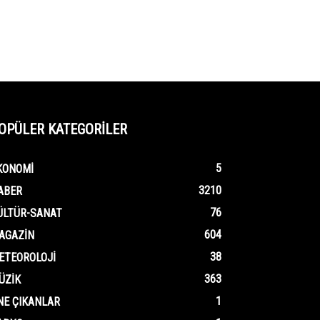
OPÜLER KATEGORİLER
5
KONOMI
3210
ABER
76
ÜLTÜR-SANAT
604
AGAZIN
38
ETEOROLOJI
363
ÜZIK
1
NE ÇIKANLAR