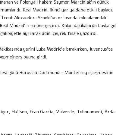
nanan ve Polonyalı hakem Szymon Marciniak’ın düdük
tamamlandı. Real Madrid, ikinci yarıya daha etkili başladı.
 Trent Alexander-Arnold’un ortasında kale alanındaki
 Real Madrid’i 1-0 öne geçirdi. Kalan dakikalarda başka gol
alibiyetle ayrılarak adını çeyrek finale yazdırdı.
dakikasında yerini Luka Modric’e bırakırken, Juventus’ta
Koopmeiners oyuna girdi.
tesi günü Borussia Dortmund – Monterrey eşleşmesinin
iger, Huijsen, Fran Garcia, Valverde, Tchouameni, Arda