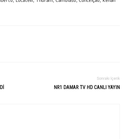
 Alberto, Locatelli, Thuram, Cambiaso, Conceiçao, Kenan
Sonraki İçerik
Dİ
NR1 DAMAR TV HD CANLI YAYIN