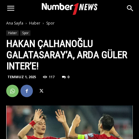
Ana Sayfa
Haber
Spor
Haber
Spor
HAKAN ÇALHANOĞLU
GALATASARAY’A, ARDA GÜLER
INTER’E!
TEMMUZ 1, 2025
117
0