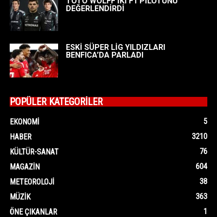
TOTO WOLFF İKİ F1 PİLOTUNU
DEĞERLENDİRDİ
ESKİ SÜPER LİG YILDIZLARI
BENFICA’DA PARLADI
POPÜLER KATEGORİLER
5
EKONOMI
3210
HABER
76
KÜLTÜR-SANAT
604
MAGAZIN
38
METEOROLOJI
363
MÜZIK
1
ÖNE ÇIKANLAR