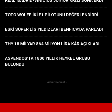
REAL MADRID-VINICIUS JUNIOR KRİZİ SONA ERDİ
TOTO WOLFF İKİ F1 PİLOTUNU DEĞERLENDİRDİ
ESKİ SÜPER LİG YILDIZLARI BENFICA’DA PARLADI
THY 18 MİLYAR 864 MİLYON LİRA KÂR AÇIKLADI
ASPENDOS’TA 1800 YILLIK HEYKEL GRUBU
BULUNDU
- Advertisement -