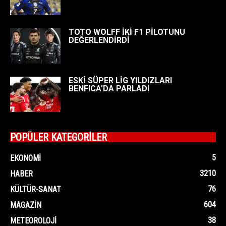
TOTO WOLFF İKİ F1 PİLOTUNU
DEĞERLENDİRDİ
ESKİ SÜPER LİG YILDIZLARI
BENFICA’DA PARLADI
POPÜLER KATEGORİLER
5
EKONOMI
3210
HABER
76
KÜLTÜR-SANAT
604
MAGAZIN
38
METEOROLOJI