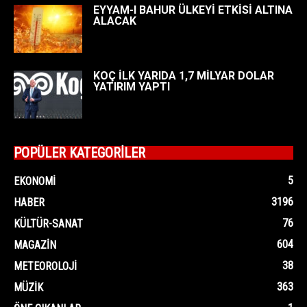
EYYAM-I BAHUR ÜLKEYİ ETKİSİ ALTINA
ALACAK
KOÇ İLK YARIDA 1,7 MİLYAR DOLAR
YATIRIM YAPTI
POPÜLER KATEGORİLER
5
EKONOMI
3196
HABER
76
KÜLTÜR-SANAT
604
MAGAZIN
38
METEOROLOJI
363
MÜZIK