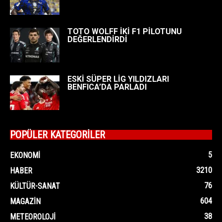
TOTO WOLFF İKİ F1 PİLOTUNU
DEĞERLENDİRDİ
ESKİ SÜPER LİG YILDIZLARI
BENFICA’DA PARLADI
POPÜLER KATEGORİLER
5
EKONOMI
3210
HABER
76
KÜLTÜR-SANAT
604
MAGAZIN
38
METEOROLOJI