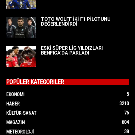
TOTO WOLFF İKİ F1 PİLOTUNU
DEĞERLENDİRDİ
ESKİ SÜPER LİG YILDIZLARI
BENFICA’DA PARLADI
POPÜLER KATEGORİLER
5
EKONOMI
3210
HABER
76
KÜLTÜR-SANAT
604
MAGAZIN
38
METEOROLOJI