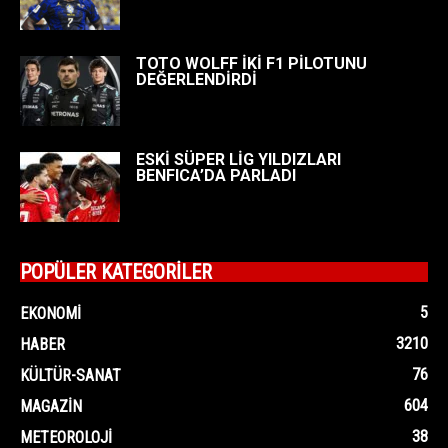
TOTO WOLFF İKİ F1 PİLOTUNU
DEĞERLENDİRDİ
ESKİ SÜPER LİG YILDIZLARI
BENFICA’DA PARLADI
POPÜLER KATEGORİLER
5
EKONOMI
3210
HABER
76
KÜLTÜR-SANAT
604
MAGAZIN
38
METEOROLOJI