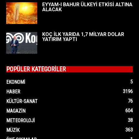
EYYAM-I BAHUR ÜLKEYİ ETKİSİ ALTINA
ALACAK
KOÇ İLK YARIDA 1,7 MİLYAR DOLAR
YATIRIM YAPTI
POPÜLER KATEGORİLER
5
EKONOMI
3196
HABER
76
KÜLTÜR-SANAT
604
MAGAZIN
38
METEOROLOJI
363
MÜZIK