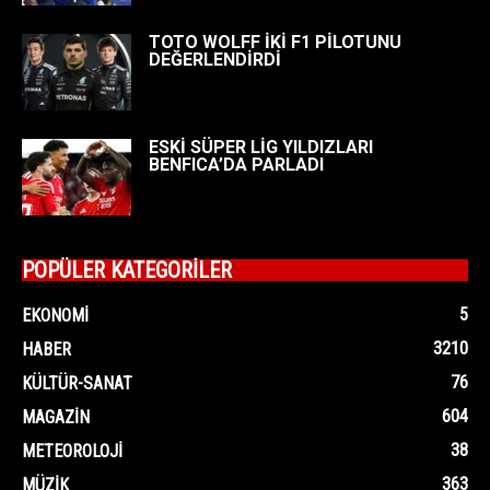
TOTO WOLFF İKİ F1 PİLOTUNU
DEĞERLENDİRDİ
ESKİ SÜPER LİG YILDIZLARI
BENFICA’DA PARLADI
POPÜLER KATEGORİLER
5
EKONOMI
3210
HABER
76
KÜLTÜR-SANAT
604
MAGAZIN
38
METEOROLOJI
363
MÜZIK