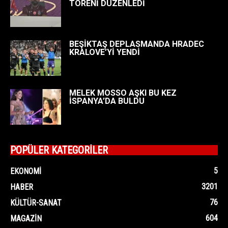
TÖRENİ DÜZENLEDİ
BEŞİKTAŞ DEPLASMANDA HRADEC
KRALOVE’Yİ YENDİ
MELEK MOSSO AŞKI BU KEZ
İSPANYA’DA BULDU
POPÜLER KATEGORİLER
5
EKONOMI
3201
HABER
76
KÜLTÜR-SANAT
604
MAGAZIN