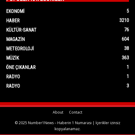
5
EKONOMI
3210
HABER
76
KÜLTÜR-SANAT
604
MAGAZIN
38
METEOROLOJI
363
MÜZIK
1
ÖNE ÇIKANLAR
1
RADYO
3
RADYO
About
Contact
© 2025 Number1News – Haberin 1 Numarası | İçerikler izinsiz
kopyalanamaz.