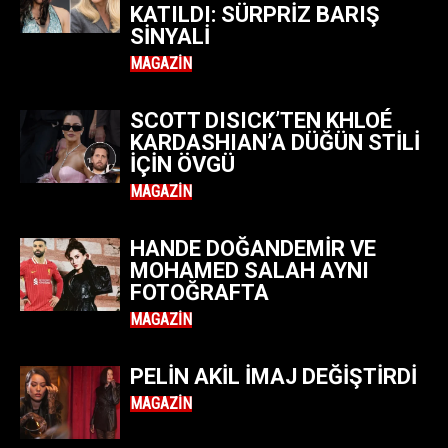
KATILDI: SÜRPRIZ BARIŞ
SINYALI
MAGAZIN
SCOTT DISICK’TEN KHLOÉ
KARDASHIAN’A DÜĞÜN STILI
İÇIN ÖVGÜ
MAGAZIN
HANDE DOĞANDEMIR VE
MOHAMED SALAH AYNI
FOTOĞRAFTA
MAGAZIN
PELIN AKIL IMAJ DEĞIŞTIRDI
MAGAZIN