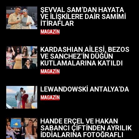
ŞEVVAL SAM’DAN HAYATA
VE İLIŞKILERE DAIR SAMIMI
İTIRAFLAR
MAGAZIN
KARDASHIAN AILESI, BEZOS
VE SANCHEZ’IN DÜĞÜN
KUTLAMALARINA KATILDI
MAGAZIN
LEWANDOWSKI ANTALYA’DA
MAGAZIN
HANDE ERÇEL VE HAKAN
SABANCI ÇIFTINDEN AYRILIK
IDDIALARINA FOTOĞRAFLI