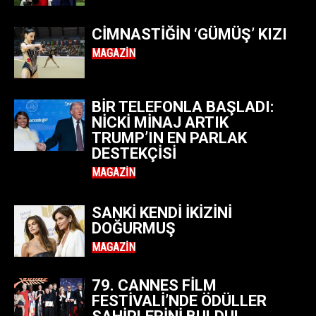
CIMNASTIĞIN ‘GÜMÜŞ’ KIZI
MAGAZIN
BIR TELEFONLA BAŞLADI:
NICKI MINAJ ARTIK
TRUMP’IN EN PARLAK
DESTEKÇISI
MAGAZIN
SANKI KENDI IKIZINI
DOĞURMUŞ
MAGAZIN
79. CANNES FILM
FESTIVALI’NDE ÖDÜLLER