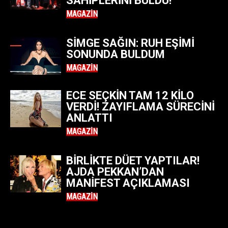
SAHIPLERINI BULDU!
MAGAZIN
SIMGE SAĞIN: RUH EŞIMI
SONUNDA BULDUM
MAGAZIN
ECE SEÇKIN TAM 12 KILO
VERDI! ZAYIFLAMA SÜRECINI
ANLATTI
MAGAZIN
BIRLIKTE DÜET YAPTILAR!
AJDA PEKKAN’DAN
MANIFEST AÇIKLAMASI
MAGAZIN