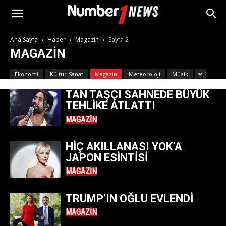
Ana Sayfa
Haber
Magazin
Sayfa 2
MAGAZIN
Ekonomi
Kültür-Sanat
Magazin
Meteoroloji
Müzik
TAN TAŞÇI SAHNEDE BÜYÜK
TEHLIKE ATLATTI
MAGAZIN
HIÇ AKILLANASI YOK’A
JAPON ESINTISI
MAGAZIN
TRUMP’IN OĞLU EVLENDI
MAGAZIN