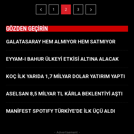
1
2
3
GÖZDEN GEÇİRİN
GALATASARAY HEM ALMIYOR HEM SATMIYOR
EYYAM-I BAHUR ÜLKEYİ ETKİSİ ALTINA ALACAK
KOÇ İLK YARIDA 1,7 MİLYAR DOLAR YATIRIM YAPTI
ASELSAN 8,5 MİLYAR TL KÂRLA BEKLENTİYİ AŞTI
MANİFEST SPOTIFY TÜRKİYE’DE İLK ÜÇÜ ALDI
- Advertisement -