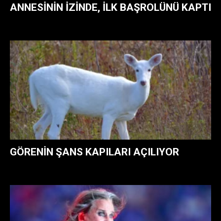
ANNESININ IZINDE, ILK BAŞROLÜNÜ KAPTI
GÖRENIN ŞANS KAPILARI AÇILIYOR