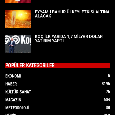
EYYAM-I BAHUR ÜLKEYİ ETKİSİ ALTINA
ALACAK
KOÇ İLK YARIDA 1,7 MİLYAR DOLAR
YATIRIM YAPTI
POPÜLER KATEGORİLER
5
EKONOMI
3196
HABER
76
KÜLTÜR-SANAT
604
MAGAZIN
38
METEOROLOJI