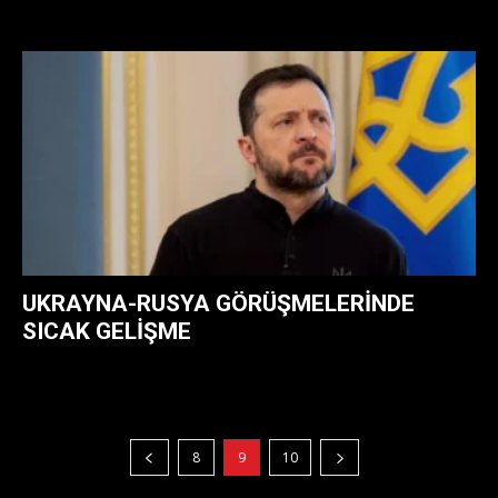
UKRAYNA-RUSYA GÖRÜŞMELERINDE
SICAK GELIŞME
8
9
10