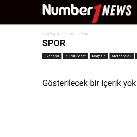
Nu
Ana Sayfa
Haber
Spor
Ne
SPOR
Ekonomi
Kültür-Sanat
Magazin
Meteoroloji
Gösterilecek bir içerik yok