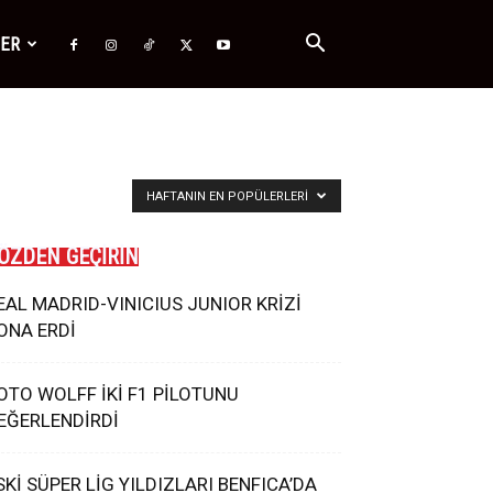
ĞER
HAFTANIN EN POPÜLERLERI
ÖZDEN GEÇİRİN
EAL MADRID-VINICIUS JUNIOR KRİZİ
ONA ERDİ
OTO WOLFF İKİ F1 PİLOTUNU
EĞERLENDİRDİ
SKİ SÜPER LİG YILDIZLARI BENFICA’DA