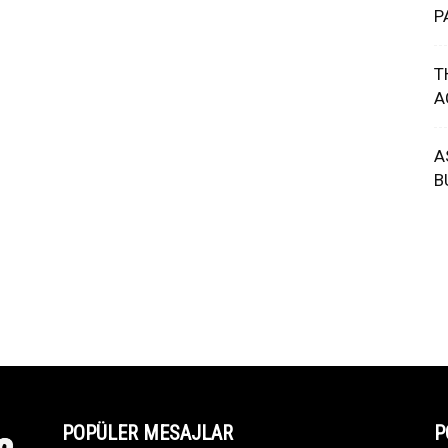
P
T
A
A
B
POPÜLER MESAJLAR
P