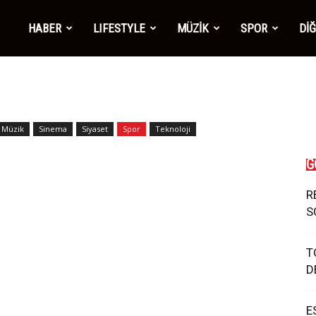
mber1
HABER
LIFESTYLE
MÜZİK
SPOR
Dİ
ws
Müzik
Sinema
Siyaset
Spor
Teknoloji
G
R
S
T
D
E